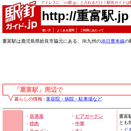
アドレスに「○○駅.jp」と入れるだけ！駅街ガイド
http://重富駅.jp
｜
｜
使い方
よくある質問
ご利用にあたって
重富駅は鹿児島県姶良市脇元にある、JR九州の
JR日豊本線
の
「重富駅」周辺で
暮らしの情報
:
美容院・病院・駐車場など
・
居酒屋
・
ビアガーデン
重富
とも
・
焼肉
・
中華
・
ぐ
・
ラーメン
・
すし