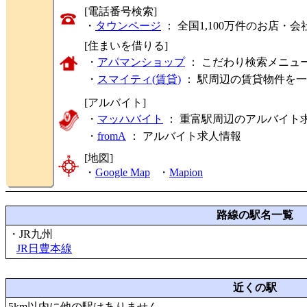
[電話番号検索]
・
タウンページ
： 全国1,100万件のお店
[住まいを借りる]
・
アパマンショップ
： こだわり検索メニュ
・
スマイティ(賃貸)
： 駅周辺の賃貸物件を
[アルバイト]
・
マッハバイト
： 重富駅周辺のアルバイト
・
fromA
：
アルバイト求人情報
[地図]
・
Google Map
・
Mapion
路線の駅名一覧
・JR九州
JR日豊本線
近くの駅
5km以内に他の駅はありません