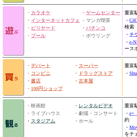
・
カラオケ
・
ゲームセンター
重富
・
インターネットカフェ
・マンガ喫茶
・
GI
検索
・
ビリヤード
・
パチンコ
・
チ
・
プール
・ボウリング
・
e-
ース
・
デパート
・
スーパー
重富
・
コンビニ
・
ドラッグストア
・
Shu
・
書店
・
古本屋
・
100円ショップ
・映画館
・
レンタルビデオ
重富
・ライブハウス
・劇場・コンサート
・
e
約
・
スタジアム
・ホール
・
Mov
をチ