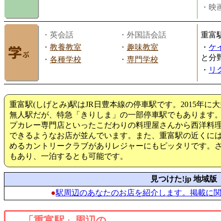
・映画
・英会話
・外国語会話
重富
・
教養教室
・
趣味教室
・
ケ
と分
・
各種学校
・
専門学校
・
リ
重富駅(しげとみ)駅はJR日豊本線の停車駅です。2015年
無人駅だが、特急「きりしま」の一部停車駅でもあります
プカレー専門店といったこだわりの料理屋さんから西洋料
できるようなお店が並んでいます。また、重富駅の近くに
めるカントリークラブがありレジャーにもピッタリです。
もあり、一泊するとも可能です。
見つけた!jp 地域版
●
駅周辺のあなたのお店を紹介します。掲載に
「重富駅」周辺の