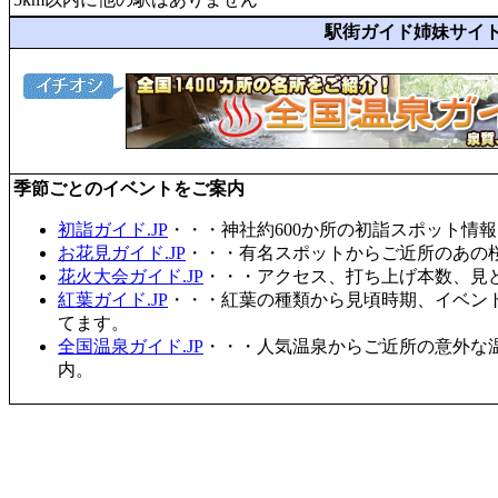
駅街ガイド姉妹サイ
季節ごとのイベントをご案内
初詣ガイド.JP
・・・神社約600か所の初詣スポット情
お花見ガイド.JP
・・・有名スポットからご近所のあの桜
花火大会ガイド.JP
・・・アクセス、打ち上げ本数、見
紅葉ガイド.JP
・・・紅葉の種類から見頃時期、イベン
てます。
全国温泉ガイド.JP
・・・人気温泉からご近所の意外な
内。