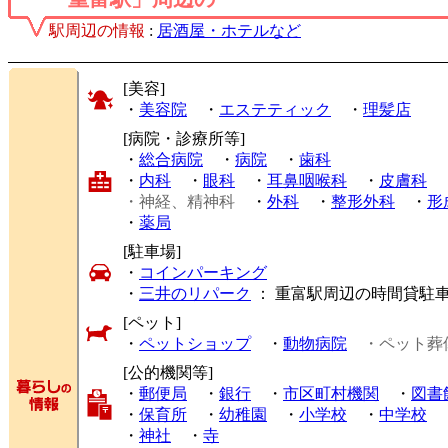
駅周辺の情報
:
居酒屋・ホテルなど
[美容]
・
美容院
・
エステティック
・
理髪店
[病院・診療所等]
・
総合病院
・
病院
・
歯科
・
内科
・
眼科
・
耳鼻咽喉科
・
皮膚科
・神経、精神科
・
外科
・
整形外科
・
形
・
薬局
[駐車場]
・
コインパーキング
・
三井のリパーク
： 重富駅周辺の時間貸駐
[ペット]
・
ペットショップ
・
動物病院
・ペット葬
[公的機関等]
・
郵便局
・
銀行
・
市区町村機関
・
図書
・
保育所
・
幼稚園
・
小学校
・
中学校
・
神社
・
寺