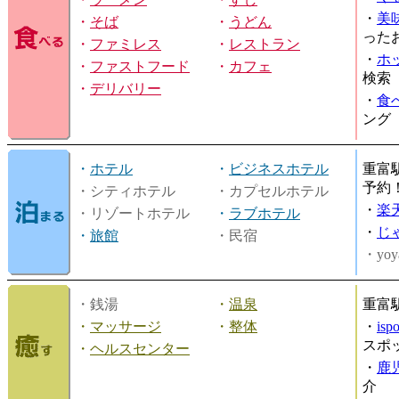
・
美
・
そば
・
うどん
った
・
ファミレス
・
レストラン
・
ホ
・
ファストフード
・
カフェ
検索
・
デリバリー
・
食
ング
・
ホテル
・
ビジネスホテル
重富
予約
・シティホテル
・カプセルホテル
・
楽
・リゾートホテル
・
ラブホテル
・
じ
・
旅館
・民宿
・yoy
・銭湯
・
温泉
重富
・
マッサージ
・
整体
・
is
スポ
・
ヘルスセンター
・
鹿
介